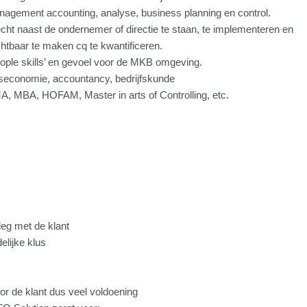
anagement accounting, analyse, business planning en control.
echt naast de ondernemer of directie te staan, te implementeren en
htbaar te maken cq te kwantificeren.
ple skills’ en gevoel voor de MKB omgeving.
jfseconomie, accountancy, bedrijfskunde
A, MBA, HOFAM, Master in arts of Controlling, etc.
leg met de klant
delijke klus
r de klant dus veel voldoening